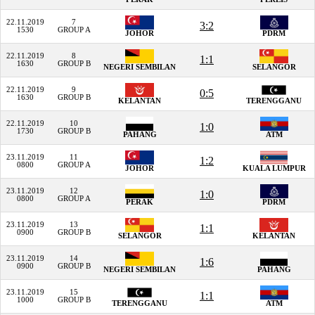
22.11.2019
7
3:2
1530
GROUP A
JOHOR
PDRM
22.11.2019
8
1:1
1630
GROUP B
NEGERI SEMBILAN
SELANGOR
22.11.2019
9
0:5
1630
GROUP B
KELANTAN
TERENGGANU
22.11.2019
10
1:0
1730
GROUP B
PAHANG
ATM
23.11.2019
11
1:2
0800
GROUP A
JOHOR
KUALA LUMPUR
23.11.2019
12
1:0
0800
GROUP A
PERAK
PDRM
23.11.2019
13
1:1
0900
GROUP B
SELANGOR
KELANTAN
23.11.2019
14
1:6
0900
GROUP B
NEGERI SEMBILAN
PAHANG
23.11.2019
15
1:1
1000
GROUP B
TERENGGANU
ATM