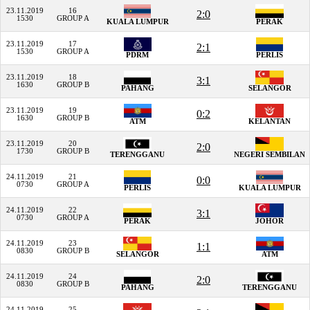
23.11.2019
16
2:0
1530
GROUP A
KUALA LUMPUR
PERAK
23.11.2019
17
2:1
1530
GROUP A
PDRM
PERLIS
23.11.2019
18
3:1
1630
GROUP B
PAHANG
SELANGOR
23.11.2019
19
0:2
1630
GROUP B
ATM
KELANTAN
23.11.2019
20
2:0
1730
GROUP B
TERENGGANU
NEGERI SEMBILAN
24.11.2019
21
0:0
0730
GROUP A
PERLIS
KUALA LUMPUR
24.11.2019
22
3:1
0730
GROUP A
PERAK
JOHOR
24.11.2019
23
1:1
0830
GROUP B
SELANGOR
ATM
24.11.2019
24
2:0
0830
GROUP B
PAHANG
TERENGGANU
24.11.2019
25